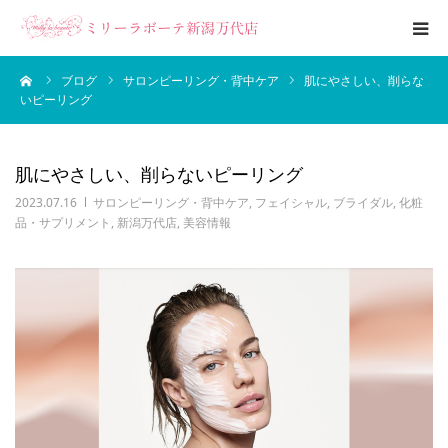
ーム
ブログ
サロンピーリング・背中ケア
肌にやさしい、削らな
エステメニュー
いピーリング
ブライダルエステ
肌にやさしい、削らないピーリング
ブログ
2023.07.16
サロンピーリング・背中ケア
,
フェイシャル
,
ブライダル
,
化粧
品・サプリメント
,
新潟万代店
,
美容情報
サロン案内