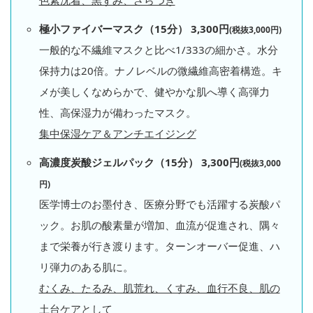
極小ファイバーマスク（15分） 3,300円
(税抜3,000円)
一般的な不繊維マスクと比べ1/333の細かさ。水分
保持力は20倍。ナノレベルの微繊維高密着構造。キ
メが美しくなめらかで、健やかな肌へ導く高弾力
性、高保湿力が備わったマスク。
集中保湿ケア＆アンチエイジング
高濃度炭酸ジェルパック（15分） 3,300円
(税抜3,000
円)
医学博士のお墨付き、医療分野でも活躍する炭酸パ
ック。お肌の酸素量が増加、血流が促進され、隅々
まで栄養が行き渡ります。ターンオーバー促進、ハ
リ弾力のある肌に。
むくみ、たるみ、肌荒れ、くすみ、血行不良、肌の
土台ケアとして