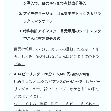
ン導入で、目のキワまで有効成分導入
アイモデラージュ 目元集中デトックス＆リラ
ックスマッサージ
特殊特許アイマスク 目元専用のシートマスク
でさらに有効成分浸透
目元の乾燥、小じわ、カラスの足跡、たるみ、くす
み、むくみ、額のしわなど目元に起こる全てのトラ
ブルに
AHAピーリング（20分） 6,600円
(税抜6,000円)
肌再生コスメ エクスビアンスのAHAを使用したピー
リングメニュー。背中、ヒップ、かかとや手の甲な
どのボディにも。
シミ、くすみ、乾燥、毛穴、ニキビ、ニキビあと、
色素沈着、黒ずみ、ざらつき