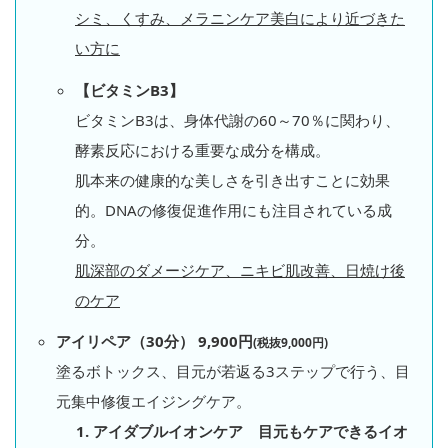
シミ、くすみ、メラニンケア美白により近づきた
い方に
【ビタミンB3】
ビタミンB3は、身体代謝の60～70％に関わり、
酵素反応における重要な成分を構成。
肌本来の健康的な美しさを引き出すことに効果
的。DNAの修復促進作用にも注目されている成
分。
肌深部のダメージケア、ニキビ肌改善、日焼け後
のケア
アイリペア（30分） 9,900円
(税抜9,000円)
塗るボトックス、目元が若返る3ステップで行う、目
元集中修復エイジングケア。
アイダブルイオンケア 目元もケアできるイオ