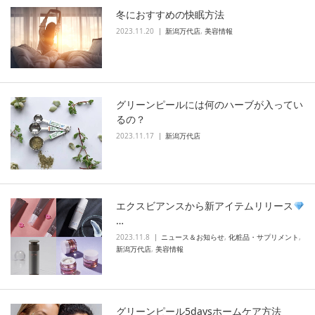
冬におすすめの快眠方法
2023.11.20
新潟万代店
,
美容情報
グリーンピールには何のハーブが入ってい
るの？
2023.11.17
新潟万代店
エクスビアンスから新アイテムリリース
…
2023.11.8
ニュース＆お知らせ
,
化粧品・サプリメント
,
新潟万代店
,
美容情報
グリーンピール5daysホームケア方法