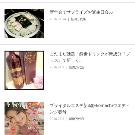
新年会でサプライズお誕生日会♪♪
2016.01.14
新潟万代店
まだまだ話題！酵素ドリンクが新成分『プ
ラス』で新しく…
2016.01.9
新潟万代店
ブライダルエステ新潟版komachiウエディ
ング春号…
2016.01.5
新潟万代店