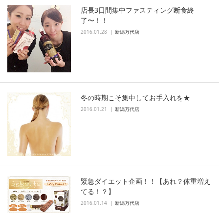
店長3日間集中ファスティング断食終
了〜！！
2016.01.28
新潟万代店
冬の時期こそ集中してお手入れを★
2016.01.21
新潟万代店
緊急ダイエット企画！！【あれ？体重増え
てる！？】
2016.01.14
新潟万代店