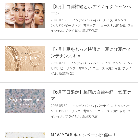
【8月】自律神経とボディメイクキャンペ
ーン
2026.07.30
インディバ・ハイパーナイフ
,
キャンペー
ン
,
サロンピーリング・背中ケア
,
ニュース＆お知らせ
,
フェ
イシャル
,
ブライダル
,
新潟万代店
【7月】夏をもっと快適に！夏には夏のメ
ンテナンスキャ…
2026.07.1
インディバ・ハイパーナイフ
,
キャンペーン
,
サロンピーリング・背中ケア
,
ニュース＆お知らせ
,
ブライ
ダル
,
新潟万代店
【6月平日限定】梅雨の自律神経・気圧ケ
ア
2026.05.30
インディバ・ハイパーナイフ
,
キャンペー
ン
,
サロンピーリング・背中ケア
,
ニュース＆お知らせ
,
フェ
イシャル
,
ブライダル
,
新潟万代店
NEW YEAR キャンペーン開催中！