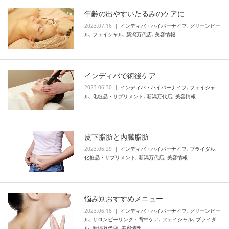
年齢の出やすいたるみのケアに
2023.07.16
インディバ・ハイパーナイフ
,
グリーンピー
ル
,
フェイシャル
,
新潟万代店
,
美容情報
インディバで術後ケア
2023.06.30
インディバ・ハイパーナイフ
,
フェイシャ
ル
,
化粧品・サプリメント
,
新潟万代店
,
美容情報
皮下脂肪と内臓脂肪
2023.06.29
インディバ・ハイパーナイフ
,
ブライダル
,
化粧品・サプリメント
,
新潟万代店
,
美容情報
悩み別おすすめメニュー
2023.06.16
インディバ・ハイパーナイフ
,
グリーンピー
ル
,
サロンピーリング・背中ケア
,
フェイシャル
,
ブライダ
ル
,
新潟万代店
,
美容情報