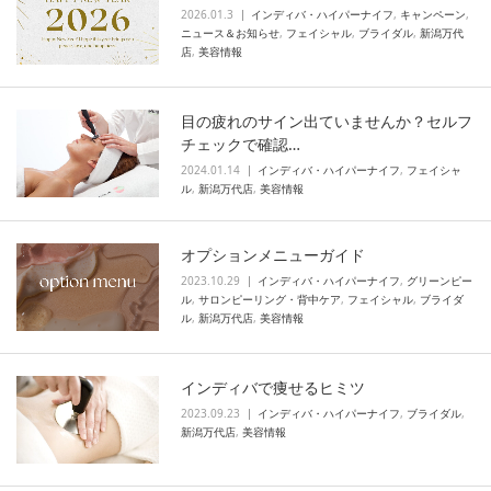
2026.01.3
インディバ・ハイパーナイフ
,
キャンペーン
,
ニュース＆お知らせ
,
フェイシャル
,
ブライダル
,
新潟万代
店
,
美容情報
目の疲れのサイン出ていませんか？セルフ
チェックで確認…
2024.01.14
インディバ・ハイパーナイフ
,
フェイシャ
ル
,
新潟万代店
,
美容情報
オプションメニューガイド
2023.10.29
インディバ・ハイパーナイフ
,
グリーンピー
ル
,
サロンピーリング・背中ケア
,
フェイシャル
,
ブライダ
ル
,
新潟万代店
,
美容情報
インディバで痩せるヒミツ
2023.09.23
インディバ・ハイパーナイフ
,
ブライダル
,
新潟万代店
,
美容情報