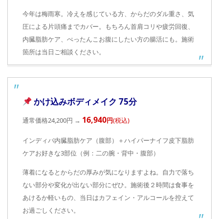
今年は梅雨寒。冷えを感じている方、からだのダル重さ、気
圧による片頭痛までカバー。もちろん首肩コリや疲労回復、
内臓脂肪ケア、ぺったんこお腹にしたい方の腸活にも。施術
箇所は当日ご相談ください。
かけ込みボディメイク 75分
16,940
通常価格24,200円 →
円
(税込)
インディバ内臓脂肪ケア（腹部）＋ハイパーナイフ皮下脂肪
ケアお好きな3部位（例：二の腕・背中・腹部）
薄着になるとからだの厚みが気になりますよね。自力で落ち
ない部分や変化が出ない部分にぜひ。施術後２時間は食事を
あけるか軽いもの、当日はカフェイン・アルコールを控えて
お過ごしください。