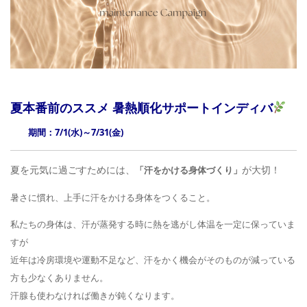
夏本番前のススメ 暑熱順化サポートインディバ
期間：7/1(水)～7/31(金)
夏を元気に過ごすためには、
が大切！
「汗をかける身体づくり」
暑さに慣れ、上手に汗をかける身体をつくること。
私たちの身体は、汗が蒸発する時に熱を逃がし体温を一定に保っていま
すが
近年は冷房環境や運動不足など、汗をかく機会がそのものが減っている
方も少なくありません。
汗腺も使わなければ働きが鈍くなります。