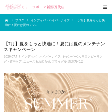
ーム
ブログ
インディバ・ハイパーナイフ
【7月】夏をもっと快
エステメニュー
適に！夏には夏のメン…
ブライダルエステ
【7月】夏をもっと快適に！夏には夏のメンテナン
スキャンペーン
ブログ
2026.07.1
インディバ・ハイパーナイフ
,
キャンペーン
,
サロンピーリン
グ・背中ケア
,
ニュース＆お知らせ
,
ブライダル
,
新潟万代店
サロン案内