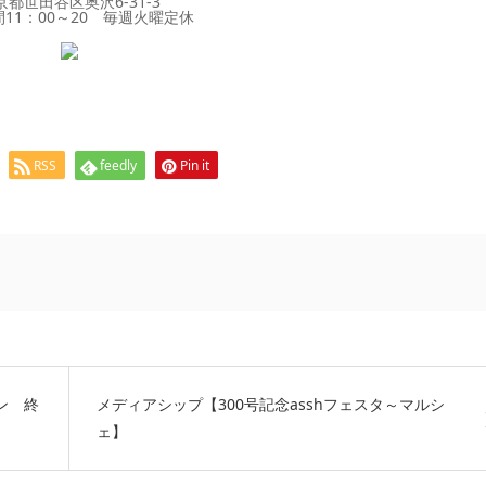
京都世田谷区奥沢6-31-3
11：00～20 毎週火曜定休
RSS
feedly
Pin it
ン 終
メディアシップ【300号記念asshフェスタ～マルシ
ェ】