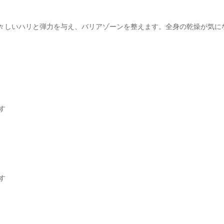
若々しいハリと弾力を与え、バリアゾーンを整えます。全身の乾燥が気に
す
す