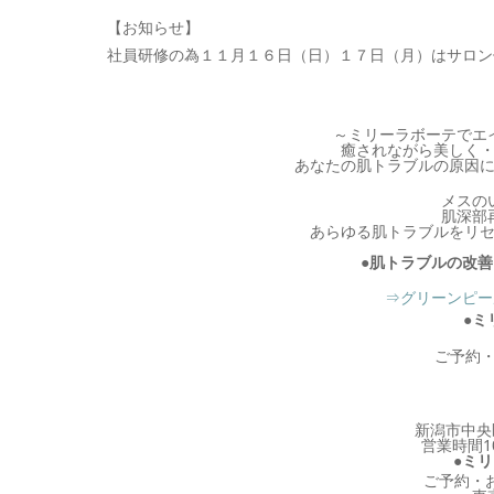
【お知らせ】
社員研修の為１１月１６日（日）１７日（月）は
サロン
～ミリーラボーテでエ
癒されながら美しく
あなたの肌トラブルの原因
メスの
肌深部
あらゆる肌トラブルをリ
●肌トラブルの改
⇒グリーンピー
●ミ
ご予約・お
新潟市中央
営業時間1
●ミ
ご予約・お問