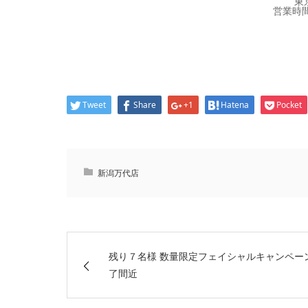
東
営業時間
Tweet
Share
+1
Hatena
Pocket
新潟万代店
残り７名様 数量限定フェイシャルキャンペー
了間近