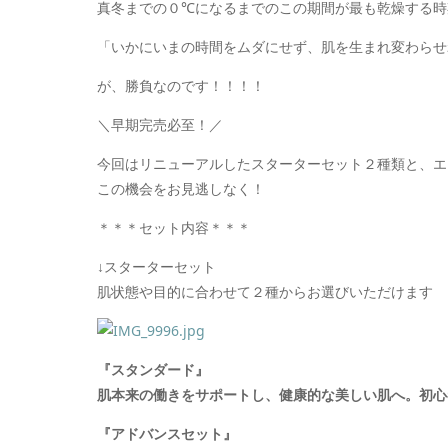
真冬までの０℃になるまでのこの期間が
最も乾燥する時
「いかにいまの時間をムダにせず、肌を生まれ変わらせ
が、勝負なのです！！！！
＼早期完売必至！／
今回はリニューアルしたスターターセット２種類と、エ
この機会をお見逃しなく！
＊＊＊セット内容＊＊＊
↓スターターセット
肌状態や目的に合わせて２種からお選びいただけます
『スタンダード』
肌本来の働きをサポートし、健康的な美しい肌へ。初心
『アドバンスセット』