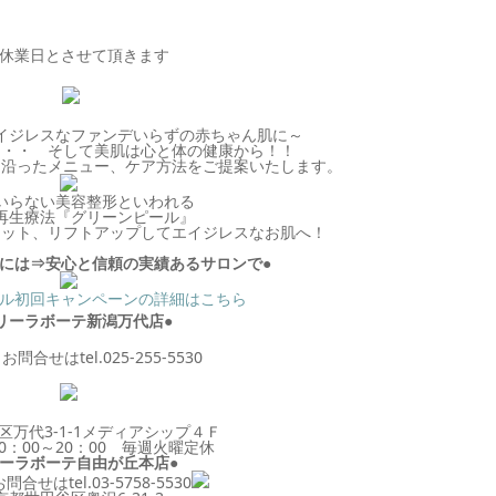
休業日
とさせて頂きます
イジレスなファンデいらずの赤ちゃん肌に～
・・・ そして美肌は心と体の健康から！！
に沿ったメニュー、ケア方法をご提案いたします。
いらない美容整形といわれる
再生療法『グリーンピール』
セット、リフトアップしてエイジレスなお肌へ！
善には⇒安心と信頼の実績あるサロンで●
ル初回キャンペーンの詳細はこちら
リーラボーテ新潟万代店●
問合せはtel.025-255-5530
区万代3-1-1メディアシップ４Ｆ
0：00～20：00 毎週火曜定休
リーラボーテ自由が丘本店●
合せはtel.03-5758-5530