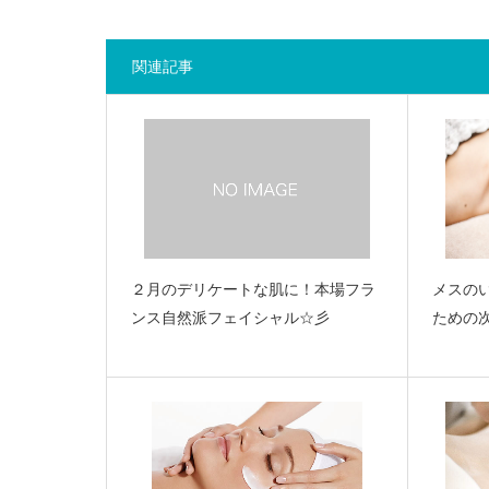
関連記事
２月のデリケートな肌に！本場フラ
メスの
ンス自然派フェイシャル☆彡
ための