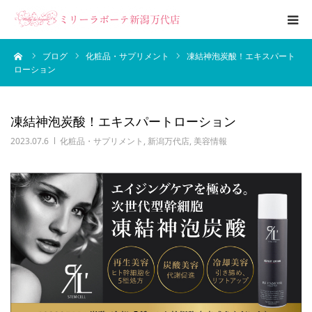
ーム
ブログ
化粧品・サプリメント
凍結神泡炭酸！エキスパート
エステメニュー
ローション
ブライダルエステ
凍結神泡炭酸！エキスパートローション
ブログ
2023.07.6
化粧品・サプリメント
,
新潟万代店
,
美容情報
サロン案内