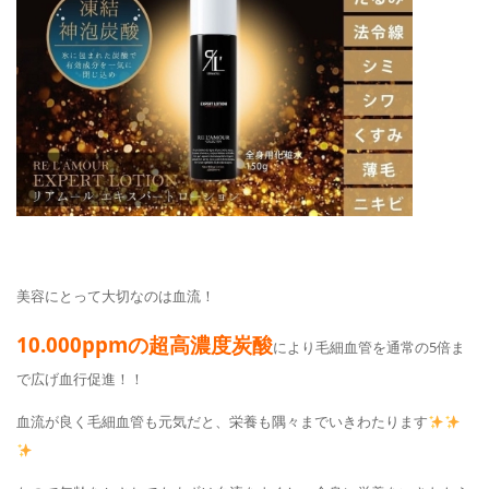
美容にとって大切なのは血流！
10.000ppmの超高濃度炭酸
により毛細血管を通常の5倍ま
で広げ血行促進！！
血流が良く毛細血管も元気だと、栄養も隅々までいきわたります