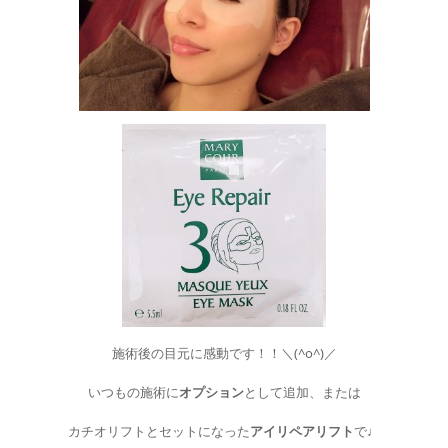
施術後の目元に感動です！！＼(^o^)／
いつもの施術に
オプション
として追加、または
カチオリフトとセットになった
アイリペアリフト
で
♩