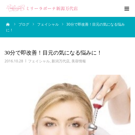
ーム
ブログ
フェイシャル
30分で即改善！目元の気になる悩み
エステメニュー
に！
ブライダルエステ
30分で即改善！目元の気になる悩みに！
ブログ
2016.10.28
フェイシャル
,
新潟万代店
,
美容情報
サロン案内