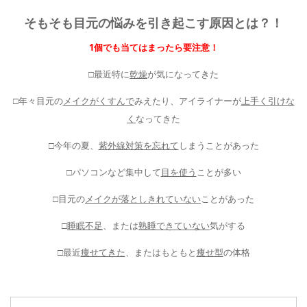
そもそも目元の悩みを引き起こす原因とは？！
1個でも当てはまったら要注意！
□最近特に
乾燥
が気になってきた
□年々目元の
メイクがくすんで
みえたり、アイライナーが
上手く引けな
く
なってきた
□今年の夏、
紫外線対策を忘れて
しまうことがあった
□パソコンなど集中して
目を使う
ことが多い
□目元の
メイクが落としきれていない
ことがあった
□
睡眠不足
、または
熟睡できていない
気がする
□最近
痩せてきた
、またはもともと
痩せ型
の体格