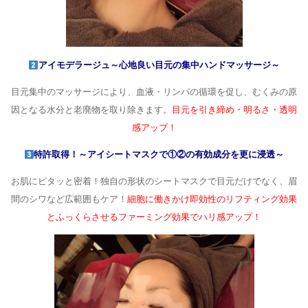
アイモデラージュ～心地良い目元の集中ハンドマッサージ～
目元集中のマッサージにより、血液・リンパの循環を促し、むくみの原
因となる水分と老廃物を取り除きます。
目元を引き締め・明るさ・透明
感アップ！
特許取得！～アイシートマスクで①②の有効成分を更に浸透～
お肌にピタッと密着！独自の形状のシートマスクで目元だけでなく、眉
間のシワなど広範囲もケア！
細胞に働きかけ即効性のリフティング効果
とふっくらさせるファーミング効果でハリ感アップ！