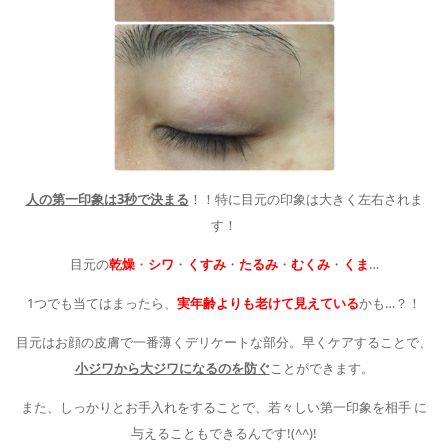
人の第一印象は3秒で決まる
！！特に目元の印象は大きく左右されま
す！
目元の
乾燥
・
シワ
・
くすみ
・
たるみ
・
むくみ
・
くま
…
1つでも当てはまったら、
実年齢よりも老けて見えている
かも…？！
目元はお顔の皮膚で一番薄くデリケートな部分。早くケアすることで、
小ジワから大ジワになるのを防ぐ
ことができます。
また、しっかりとお手入れをすることで、若々しい第一印象を相手 に
与えることもできるんです!(^^)!