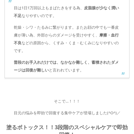
目は1日1万回以上もまばたきをする為、
皮脂腺が少なく潤い
不足
なりやすいのです。
乾燥・シワ・たるみに繋がります。またお顔の中でも一番皮
膚が薄い為、外部からのダメージを受けやすく、
摩擦・血行
不良
などの原因から、くすみ・くま・むくみになりやすいの
です。
普段のお手入れだけでは、なかなか難しく、蓄積されたダメ
ージは回復が難しい
と言われています。
そこで…！！！
目元の悩みを即効で回復する集中ケアが登場しました(^O^)／
塗るボトックス！！3段階のスペシャルケアで即効