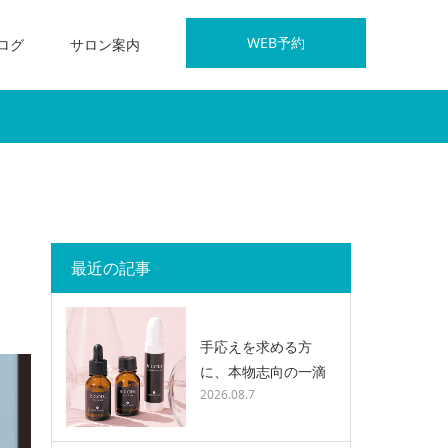
WEB予約
ログ
サロン案内
！
最近の記事
手応えを求める方
に、本物志向の一滴
2026.08.7