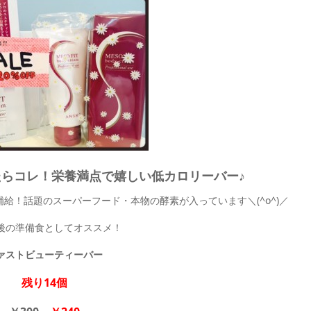
たらコレ！栄養満点で嬉しい低カロリーバー♪
給！話題のスーパーフード・本物の酵素が入っています＼(^o^)／
後の準備食としてオススメ！
ァストビューティーバー
残り14個