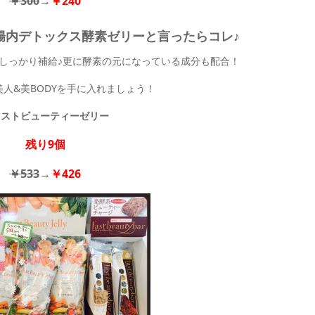
￥300
→
￥240
♪腸内デトックス酵素ゼリーと言ったらコレ♪
しっかり補給♪更に酵素の元になっている成分も配合！
人&美BODYを手に入れましょう！
ァストビューティーゼリー
残り9個
￥533
→
￥426