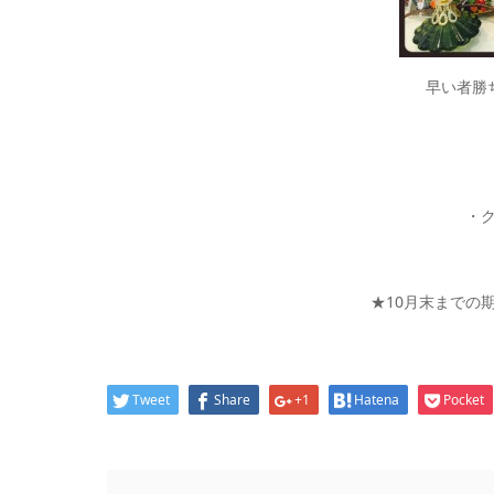
早い者勝ち
・ク
★10月末までの
Tweet
Share
+1
Hatena
Pocket