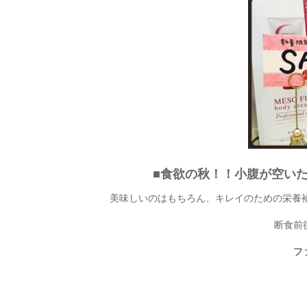
■食欲の秋！！小腹が空い
美味しいのはもちろん、キレイのための栄養補
断食前
フ