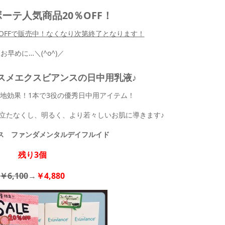
ーテ人気商品20％OFF！
OFFで販売中！なくなり次第終了となります！
お早めに…＼(^o^)／
スメエクスビアンスの日中用乳液♪
地効果！1本で3役の優秀日中用アイテム！
立たなくし、明るく、より若々しいお肌に導きます♪
ス ファンダメンタルデイフルイド
残り3個
￥6,100
→
￥4,880