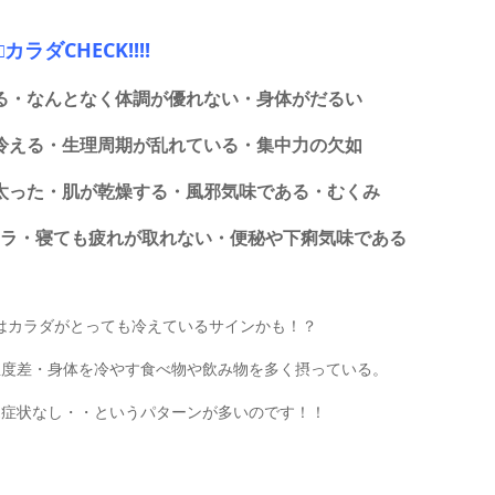
□カラダCHECK!!!!
る・なんとなく体調が優れない・身体がだるい
冷える・生理周期が乱れている・集中力の欠如
太った・肌が乾燥する・風邪気味である・むくみ
ラ・寝ても疲れが取れない・便秘や下痢気味である
はカラダがとっても冷えているサインかも！？
温度差・身体を冷やす食べ物や飲み物を多く摂っている。
覚症状なし・・というパターンが多いのです！！