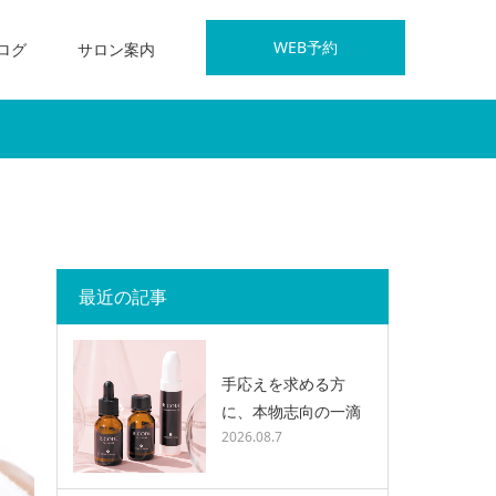
WEB予約
ログ
サロン案内
最近の記事
手応えを求める方
に、本物志向の一滴
2026.08.7