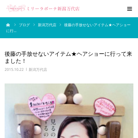
ーム
ブログ
新潟万代店
後藤の手放せないアイテム★ヘアショー
エステメニュー
に行…
ブライダルエステ
後藤の手放せないアイテム★ヘアショーに行って来
ました！
ブログ
2015.10.22
新潟万代店
サロン案内