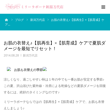
ーム
ブログ
新潟万代店
お肌の衣替え♪【肌再生】×【肌育成】ケ
エステメニュー
ア…
ブライダルエステ
お肌の衣替え♪【肌再生】×【肌育成】ケアで夏肌ダ
メージを最短でリセット！
ブログ
2014.08.28
新潟万代店
サロン案内
お肌も衣替えの季節
涼しくなり、過ごしやすい秋は１年の中でも一番お肌が安定する季節♪
この夏、沢山浴びた紫外線・冷房による乾燥などの夏肌ダメージを回復
するには、絶好のタイミングなのです♪
ミリーラボーテならではの【肌再生】×【肌育成】ケアで、お肌も衣替
えしましょう♪