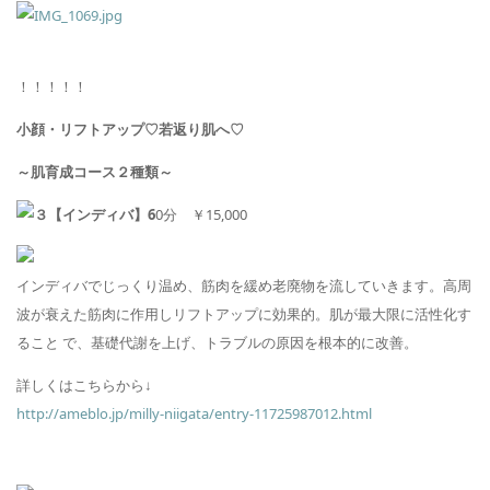
！！！！！
小顔・リフトアップ♡若返り肌へ♡
～肌育成コース２種類～
【インディバ】
6
0
分
￥
15,000
インディバでじっくり温め、筋肉を緩め老廃物を流していきます。高周
波が衰えた筋肉に作用しリフトアップに効果的。肌が最大限に活性化す
ること で、基礎代謝を上げ、トラブルの原因を根本的に改善。
詳しくはこちらから↓
http://ameblo.jp/milly-niigata/entry-11725987012.html