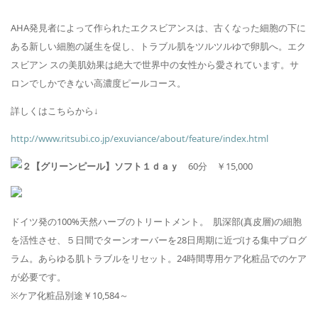
AHA
発見者によって作られたエクスビアンスは、古くなった細胞の下に
ある新しい細胞の誕生を促し、トラブル肌をツルツルゆで卵肌へ。エク
スビアン スの美肌効果は絶大で世界中の女性から愛されています。サ
ロンでしかできない高濃度ピールコース。
詳しくはこちらから↓
http://www.ritsubi.co.jp/exuviance/about/feature/index.html
【グリーンピール】ソフト１ｄａｙ
60
分
￥
15,000
ドイツ発の
100%
天然ハーブのトリートメント。
肌深部
(
真皮層
)
の細胞
を活性させ、５日間でターンオーバーを
28
日周期に近づける集中プログ
ラム。あらゆる肌トラブルをリセット。24時間専用ケア化粧品でのケア
が必要です。
※ケア化粧品別途￥10,584～