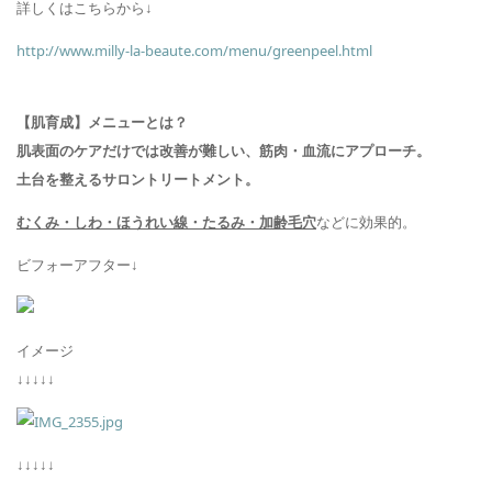
詳しくはこちらから↓
http://www.milly-la-beaute.com/menu/greenpeel.html
【肌育成】
メニューとは？
肌表面のケアだけでは
改善が難しい、筋肉・血流にアプローチ
。
土台を整える
サロントリートメント。
むくみ・しわ・ほうれい線・たるみ
・加齢毛穴
などに効果的。
ビフォーアフター↓
イメージ
↓↓↓↓↓
↓↓↓↓↓