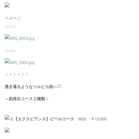
イメージ
↓↓↓↓↓
↓↓↓↓↓
！！！！！！
透き通るようなツルピカ肌へ♡
～肌再生コース２種類～
【エクスビアンス】ピールコース
60
分 ￥
15,000