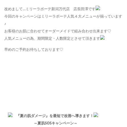
改
めまして…ミリーラボーテ新潟万代店 店長田澤です
今回のキャンペーンはミリーラボーテ人気４大メニューが揃っています
♪
お客様のお肌に合わせてオーダーメイドで組み合わせ出来ます♡
人気メニューの為、期間限定・人数限定とさせて頂きます
早めのご予約お待ちしております♡
『夏の肌ダメージ』を最短で改善へ導きます
！
～夏肌
SOS
キャンペーン～