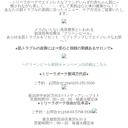
～ミリーラボーテでエイジレスなファンデいらずの赤ちゃん肌に～
癒されながら美しく・・・
そして美肌は心と体の健康から！！
あなたの肌トラブルの原因に沿ったメニュー、ケア方法をご提案いたし
ます。
メスのいらない美容整形といわれる
肌深部再生療法『グリーンピール』
あらゆる肌トラブルをリセット、リフトアップしてエイジレスなお肌
へ！
●肌トラブルの改善には⇒安心と信頼の実績あるサロンで●
⇒グリーンピール初回キャンペーンの詳細はこちら
●ミリーラボーテ新潟万代店●
ご予約・お問合せはtel.025-255-5530
新潟市中央区万代3-1-1メディアシップ４Ｆ
営業時間10：00～20：00 毎週火曜定休
●ミリーラボーテ自由が丘本店●
ご予約・お問合せはtel.03-5758-5530
東京都世田谷区奥沢6-31-3
営業時間11：00～20 毎週火曜定休