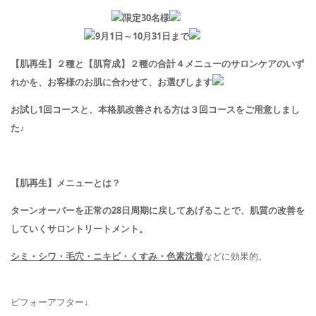
限定
30
名様
9月1日～10
月
31
日まで
【肌再生】２種と【肌育成】２種の合計４メニューのサロンケアのいず
れかを、お客様のお肌に合わせて、お選びします
お試し1回コースと、本格肌改善される方は３回コースをご用意しまし
た♪
【肌再生】
メニューとは？
ターンオーバーを正常の28日周期に戻してあげる
ことで、
肌質の改善
を
していくサロントリートメント。
シミ・シワ・毛穴・ニキビ・くすみ・色素沈着
などに効果的。
ビフォーアフター↓