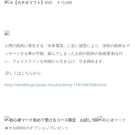
【カチオリフト】
60
分 ￥
15,000
人間の筋肉に発生する「生体電流」に近い波型により、深部の筋肉をマ
ッサージする事が可能。
緩んでしまったお顔の筋肉の収縮運 動を行
い、フェイスラインを内側から引き上げ、引き締めます。
詳しくはこちらから↓
http://ameblo.jp/sasaki-mizuho/entry-11815967426.html
初めて受けるコース限定 お試し
1
回
★￥
3,000
分のオプションプレゼント