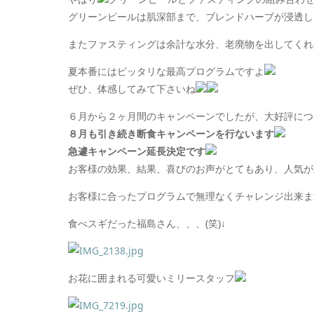
グリーンピールは
肌深部まで、ブレンドハーブが浸透し
またファスティングは余計な水分、老廃物を出してくれ
夏本番にはピッタリな最高プログラムですよ
ぜひ、体感してみて下さいね
６月から２ヶ月間のキャンペーンでしたが、大好評につ
８月も引き続き断食キャンペーンを行ないます
急遽キャンペーン
延長決定です
お客様の効果、結果、喜びのお声がとてもあり、人気が
お客様に合ったプログラムで無理なくチャレンジ出来ま
食べスギだった福島さん、、、(笑)↓
お花に囲まれる可愛いミリースタッフ