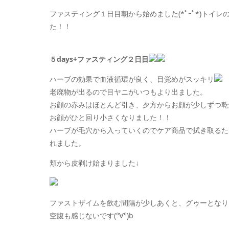
ファスティング１日目
朝から始めました
(*ﾟｰﾟ*)
トイレ
た！！
５days+ファスティング２日目
ハーブの効果で血液循環が良く、目覚めがスッキリ
老廃物が出るので目ヤニがいつもより出ました。
お顔の赤みはほとんど引き、夕方からお顔が少しずつ乾
お顔がひと回り小さくなりました！！
ハーブが毛穴から入っていくのでケア商品で拭き取るた
れました。
頬から皮剥け始まりました↓
ファストザイムを飲む間隔が少しあくと、グゥーとなり
空腹も感じないです(°∀°)b