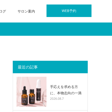
WEB予約
ログ
サロン案内
最近の記事
手応えを求める方
に、本物志向の一滴
2026.08.7