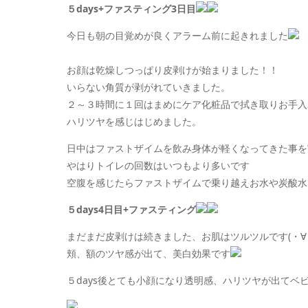
５days+ファスティング3日目
今日も朝の目覚めが良くアラーム前に起きれました
お顔は乾燥しつっぱり皮剥けが始まりました！！
いらない角質が剥がれていきました。
２～３時間に１回はまめにケア化粧品で拭き取りお手入れで
ハリツヤを感じはじめました。
日中はファストザイムを飲み身体が軽くなってきた事を
やはりトイレの回数はいつもより多いです
空腹を感じたらファストザイムで乗り越えお水や炭酸水
５days4日目+ファスティング
まだまだ皮剥けは続きました、お肌はツルツルです(・∀
頬、額のツヤ感が出て、美白効果です
５days後とても小顔になり透明感、ハリツヤが出てベ