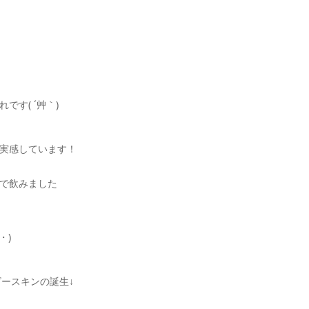
す( ´艸｀)
実感しています！
で飲みました
・)
ビースキンの誕生↓