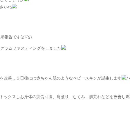
さいね
報告です(≧▽≦)
ログラムファスティングをしました
を改善し５日後には赤ちゃん肌のようなベビースキンが誕生します
トックスしお身体の疲労回復、肩凝り、むくみ、肌荒れなどを改善し燃