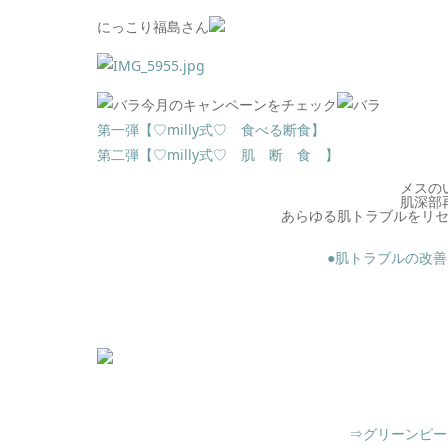
にっこり福島さん
今月のキャンペーンをチェック
第一弾【♡milly式♡ 食べる断食】
第二弾【♡milly式♡ 肌 断 食 】
メスの
肌深部
あらゆる肌トラブルをリ
●肌トラブルの改
⇒グリーンピー