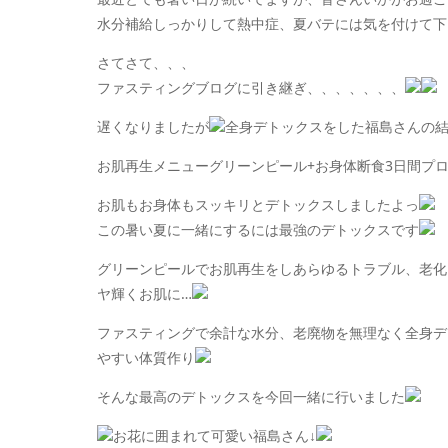
水分補給しっかりして熱中症、夏バテには気を付けて下
さてさて、、、
ファスティングブログに引き継ぎ、、、、、、、
遅くなりましたが
全身デトックスをした福島さんの結果
お肌再生メニューグリーンピール+お身体断食3日間プ
お肌もお身体もスッキリとデトックスしましたよっ
この暑い夏に一緒にするには最強のデトックスです
グリーンピールでお肌再生をしあらゆるトラブル、老化
ヤ輝くお肌に…
ファスティングで余計な水分、老廃物を無理なく全身デ
やすい体質作り
そんな最高のデトックスを今回一緒に行いました
お花に囲まれて可愛い福島さん↓