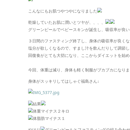
こんなにもお肌つやつやになりました
乾燥していたお肌に潤いとツヤが、、、、
グリーンピールでベビースキンが誕生し、吸収率が良い
３日間のファスティング終了し、
身体の吸収率が良くな
塩分が欲しくなるので、すまし汁を飲んだりして調節し
回復食がとても大切になり、ここからダイエットを始め
今回、体重は減り、身体も軽く制服がブカブカになりま
身体がスッキリしてはしゃぐ福島さん↓
結果
体重マイナス２キロ
体脂肪マイナス１
やはり
グリーンピールとファスティングの組み合わ