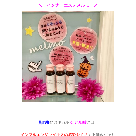
＼ インナーエステメルモ ／
◇
シアル酸
燕の巣
に含まれる
には、
インフルエンザウイルスの感染を予防
する働きがあり