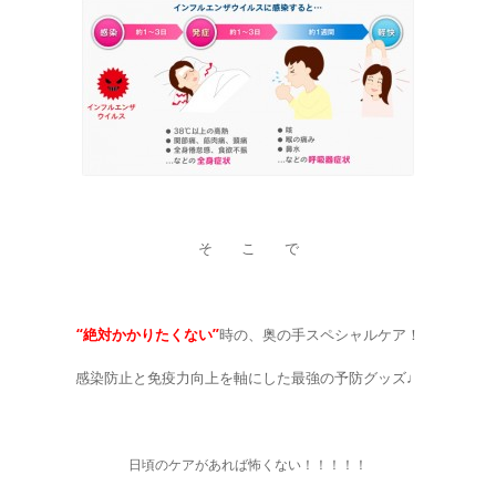
◇
そ こ で
◇
“絶対かかりたくない”
時の、奥の手スペシャルケア！
感染防止と免疫力向上を軸にした最強の予防グッズ♩
◇
日頃のケアがあれば怖くない！！！！！