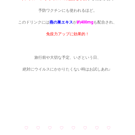
予防ワクチンにも使われるほど。
このドリンクには
燕の巣エキス
が
約400mg
も配合され、
免疫力アップに効果的！
◇
旅行前や大切な予定、いざという日、
絶対にウイルスにかかりたくない時はお試しあれ♩
□
□
◇
◇
♡ ♡ ♡ ♡ ♡ ♡ ♡ ♡