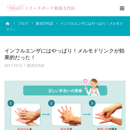
ーム
ブログ
新潟万代店
インフルエンザにはやっぱり！メルモド
エステメニュー
リン…
ブライダルエステ
インフルエンザにはやっぱり！メルモドリンクが効
果的だった！
ブログ
2017.10.12
新潟万代店
サロン案内