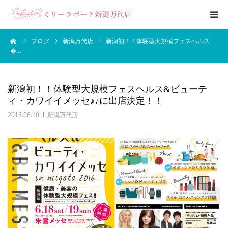
ーム
ブログ
新潟万代店
新潟初！！体験型大規模フェスヘルス
エステメニュー
�…
ブライダルエステ
新潟初！！体験型大規模フェスヘルス&ビューテ
ィ・カワイイメッセ♪♪に出店決定！！
ブログ
2016.06.10
新潟万代店
サロン案内