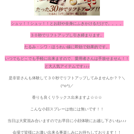
シュッ！！シュッ！！とお顔や全身にふきかけるだけで。。。。
３０秒でリフトアップし引き締まります。
たるみ・シワ・ほうれい線に即効で効果的です。
いつでもどこでも手軽に出来ますので、愛用者さんは手放せません！！
と大人気アイテムです♪♪♪
是非皆さんも体験して３０秒でリフトアップしてみませんか？？＼
(^o^)／
香りも良くリラックス出来ますよ☆☆☆
こんな小顔スプレーは他には無いです！！
当日は大変混み合いますのでお早目に小顔体験にお越し下さいね♪♪♪
会場で皆様にお逢い出来る事楽しみにお待ちしております！！