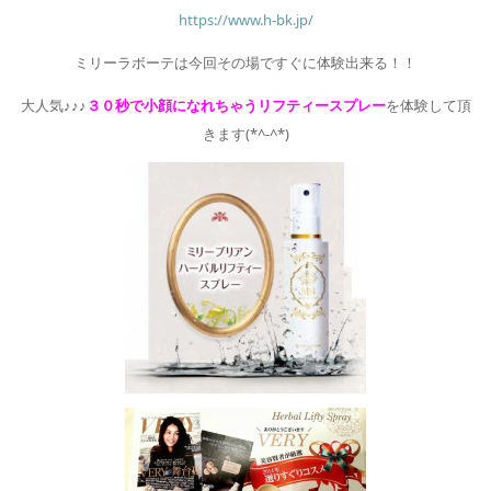
https://www.h-bk.jp/
ミリーラボーテは今回その場ですぐに体験出来る！！
大人気♪♪♪
３０秒で小顔になれちゃうリフティースプレー
を体験して頂
きます(*^-^*)