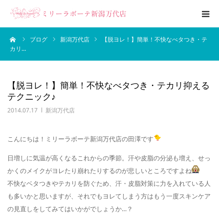
ーム
ブログ
新潟万代店
【脱ヨレ！】簡単！不快なべタつき・テ
エステメニュー
カリ…
ブライダルエステ
【脱ヨレ！】簡単！不快なべタつき・テカリ抑える
テクニック♪
ブログ
2014.07.17
新潟万代店
サロン案内
こんにちは！ミリーラボーテ新潟万代店の田澤です
日増しに気温が高くなるこれからの季節。汗や皮脂の分泌も増え、せっ
かくのメイクがヨレたり崩れたりするのが悲しいところですよね
不快なベタつきやテカリを防ぐため、汗・皮脂対策に力を入れている人
も多いかと思いますが、それでもヨレてしまう方はもう一度スキンケア
の見直しをしてみてはいかがでしょうか…？