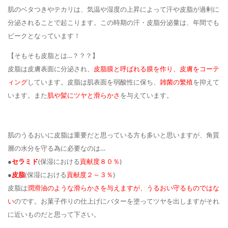
肌のベタつきやテカリは、気温や湿度の上昇によって汗や皮脂が過剰に
分泌されることで起こります。この時期の汗・皮脂分泌量は、年間でも
ピークとなっています！
【そもそも皮脂とは…？？？】
皮脂は皮膚表面に分泌され
、皮脂膜と呼ばれる膜を作り、皮膚をコーテ
ィング
しています。皮脂は肌表面を弱酸性に保ち、
雑菌の繁殖
を抑えて
います。また
肌や髪にツヤと滑らかさ
を与えています。
肌のうるおいに皮脂は重要だと思っている方も多いと思いますが、角質
層の水分を守る為に必要なのは…
●
セラミド
(保湿における
貢献度８０％
)
●
皮脂
(保湿における
貢献度２～３％
)
皮脂は
潤滑油のような滑らかさを与えますが、うるおい守るものではな
い
のです。お菓子作りの仕上げにバターを塗ってツヤを出しますがそれ
に近いものだと思って下さい。