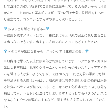
して洗浄力の強い洗顔料でこまめに洗顔をしている人も多いかもしれま
せんが、これはNG！ 基本的には朝、夜の2回で十分。洗顔料をしっか
り泡立てて、ゴシゴシこすらずやさしく洗いましょう。
あぶらとり紙とりすぎる…
⇒皮脂を残すメリットはない！更にあぶらとり紙で完全に取り去ること
は出来ないそうです。出やすい方はまめにとってあげてください。
ベタつきが気になるから「スキンケアは化粧水のみ」
⇒肌内部は思った以上に肌内部は乾燥しています！ベタつきやテカリが
気になる季節は、乳液やクリームといった油分の多いスキンケアアイテ
ムを避ける人が多いようですが、そはNGです！たとえ暑い季節でも肌
を乾燥させる大敵はいっぱい。肌の内部は想像以美しい肌の条件は水分
と油分のバランスが整っていること。せっかく化粧水でたっぷり水分を
補給しても、うるおいは逃げてしまいます！どうしてもベタつきが気に
なるならTゾーンは薄めにするなど、量や塗り方を工夫してみてくださ
い。