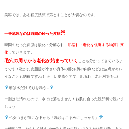
美容では、ある程度洗顔で落とすことが大切なのです。
一番危険なのは時間の経った皮脂
時間のたった皮脂は酸化・分解され、
肌荒れ・老化を促進する物質に変
化
していきます。
毛穴の周りから老化が始まっていく
ことも分かってきているよ
うです！確かに皮脂腺が小さい身体の部分(腕の内側など)は皮膚がキレ
イなことも納得ですね！ 正しい皮脂ケアで、肌荒れ、老化対策を…?
朝は水だけで顔を洗う…
⇒脂は油汚れなので、水では落ちません！お肌に合った洗顔料で洗いま
しょう
ベタつきが気になるから「洗顔はこまめにしっかり」
⇒朝晩2回、やさしく洗えば十分！汗や皮脂をできるだけ取り除こうと