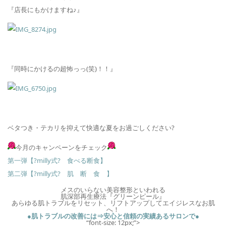
『店長にもかけますね♪』
『同時にかけるの超怖っっ(笑)！！』
ベタつき・テカリを抑えて快適な夏をお過ごしください?
今月のキャンペーンをチェック
第一弾【?milly式? 食べる断食】
第二弾【?milly式? 肌 断 食 】
メスのいらない美容整形といわれる
肌深部再生療法『グリーンピール』
あらゆる肌トラブルをリセット、リフトアップしてエイジレスなお肌
へ！
●肌トラブルの改善には⇒安心と信頼の実績あるサロンで●
“font-size: 12px;”>