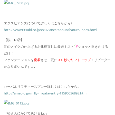
エクスビアンスについて詳しくはこちらから↓
http://www.ritsubi.co.jp/exuviance/about/feature/index.html
【脱ヨレ②】
朝のメイクの仕上げ＆お化粧直しに最適ミスト
シュッと吹きかける
だけ！
ファンデーションを
密着
させ、更に
３０秒でリフトアップ
！リピーター
かなり多いんですよ♪
ハーバルリフティースプレー詳しくはこちらから↓
http://ameblo.jp/milly-niigata/entry-11590636893.html
『松さんにかけてあげるね♪』