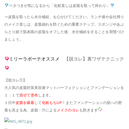
ベタつきが気になるから「化粧直しは皮脂を取って終わり」
⇒皮脂を取ったら水分補給、を心がけてください。ランチ後や会社帰り
のメイク直しは、皮脂崩れを防ぐための重要ステップ。スポンジやあぶ
らとり紙で肌表面の皮脂をオフした後、水分補給をすることを習慣づけ
ましょう。
ミリーラボーテオススメ
【脱ヨレ】裏ワザテクニック
【脱ヨレ①】
大人気の皮脂対策美容液マットパーフェクションとファンデーションを
１：１で
混ぜて塗布
します。
１日中
皮脂を吸着
して
化粧もちUP
！またファンデーションの肌への密
着も高まる為、皮脂・汗による
メイクのヨレ
も防ぎます