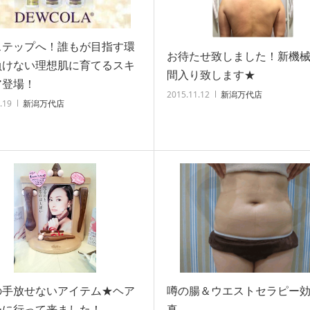
ステップへ！誰もが目指す環
お待たせ致しました！新機
負けない理想肌に育てるスキ
間入り致します★
ア登場！
2015.11.12
新潟万代店
.19
新潟万代店
の手放せないアイテム★ヘア
噂の腸＆ウエストセラピー
ーに行って来ました！
真