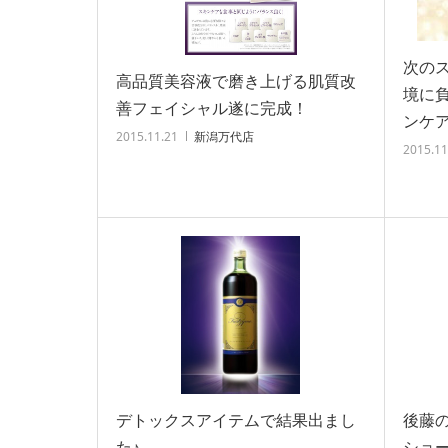
次の
高品質美容液で磨き上げる肌質改
境に
善フェイシャル遂に完成！
ンケ
2015.11.21
新潟万代店
2015.11
デトックスアイテムで結果出まし
後藤
た♪
ショ