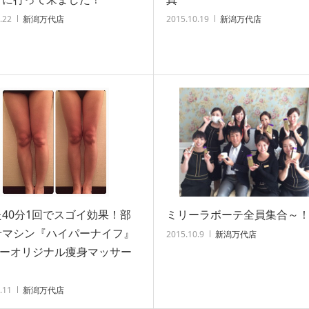
.22
新潟万代店
2015.10.19
新潟万代店
40分1回でスゴイ効果！部
ミリーラボーテ全員集合～
せマシン『ハイパーナイフ』
2015.10.9
新潟万代店
リーオリジナル痩身マッサー
.11
新潟万代店