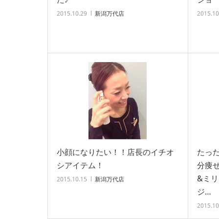
2015.10.29
新潟万代店
2015.10
小顔になりたい！！店長のイチオ
たった
シアイテム！
分痩
&ミ
2015.10.15
新潟万代店
ジ…
2015.10