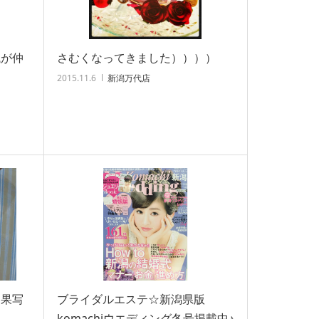
械が仲
さむくなってきました））））
2015.11.6
新潟万代店
効果写
ブライダルエステ☆新潟県版
komachiウエディング冬号掲載中♪