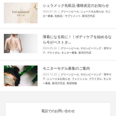
シュラメック化粧品 価格改定のお知らせ
2026.01.26
グリーンピール
,
ニュース＆お知らせ
,
モニ
ター募集
,
化粧品・サプリメント
,
新潟万代店
薄着になる前に！！ボディケアを始めるな
ら今がベストタ…
2024.05.24
グリーンピール
,
サロンピーリング・背中ケ
ア
,
ブライダル
,
モニター募集
,
新潟万代店
モニターモデル募集のご案内
2023.12.23
グリーンピール
,
サロンピーリング・背中ケ
ア
,
ニュース＆お知らせ
,
フェイシャル
,
ブライダル
,
モニタ
ー募集
,
新潟万代店
,
美容情報
電話でのお問い合わせ